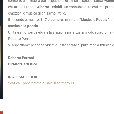
concerto che vede la partecipazione di artisti di spicco:
Luisa Prand
chitarra e il tenore
Alberto Tedoldi
. Un connubio di talenti che prome
emozioni e musica di altissimo livello.
Il secondo concerto, il
17 dicembre
, intitolato
“Musica e Poesia”
, o
musica e la poesia.
Unitevi a noi per celebrare la stagione natalizia in modo straordinar
Roberto Porroni.
Vi aspettiamo per condividere queste serate di pura magia musicale
Roberto Porroni
Direttore Artistico
INGRESSO LIBERO
Scarica il programma di sala in formato PDF