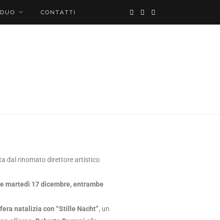
 DUO
CONTATTI
ta dal rinomato direttore artistico
 e martedì 17 dicembre, entrambe
fera natalizia con “Stille Nacht”
, un