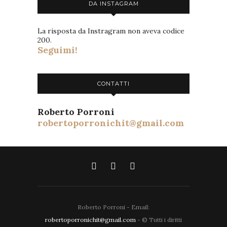
DA INSTAGRAM
La risposta da Instragram non aveva codice
200.
Seguimi!
CONTATTI
Roberto Porroni
robertoporronichit@gmail.com
Roberto Porroni - Email:
robertoporronichit@gmail.com
- © Tutti i diritti