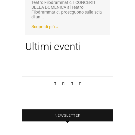
Teatro Filodrammatici I CONCERTI
DELLA DOMENICA al Teatro
Filodrammatici, proseguono sulla scia
di un...
Scopri di più→
Ultimi eventi
NEWSLETTER