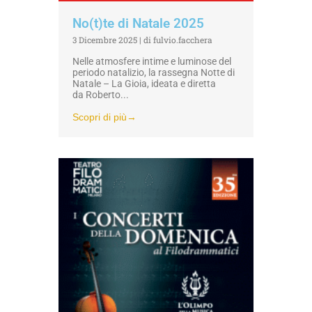
No(t)te di Natale 2025
3 Dicembre 2025
|
di fulvio.facchera
Nelle atmosfere intime e luminose del
periodo natalizio, la rassegna Notte di
Natale – La Gioia, ideata e diretta
da Roberto...
Scopri di più→