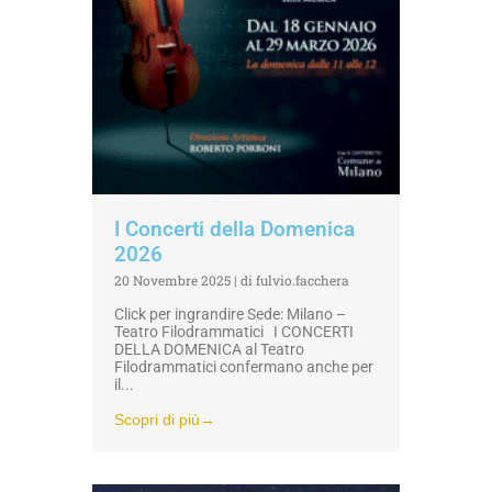
I Concerti della Domenica
2026
20 Novembre 2025
|
di fulvio.facchera
Click per ingrandire Sede: Milano –
Teatro Filodrammatici I CONCERTI
DELLA DOMENICA al Teatro
Filodrammatici confermano anche per
il...
Scopri di più→